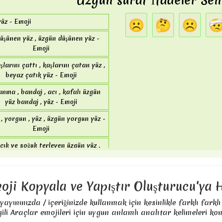
Üzgün ​​surat İfadeler Se
 aracı , eğlence , spor programı ,
- Emoji
raba , spor hizmet aracı - Emoji
☹
🤔
☹️

üz - Emoji
kadın - Emoji
 , teslimat kamyonu , teslimat -
düşünen yüz , üzgün düşünen yüz -
Emoji
Emoji
, kamyon , yarı , körüklü kamyon
aşlarını çattı , kaşlarını çatan yüz ,
- Emoji
beyaz çatık yüz - Emoji
raktör - Emoji
anma , bandaj , acı , kafalı üzgün
yüz bandaj , yüz - Emoji
 , bisiklet - Emoji
, yorgun , yüz , üzgün yorgun yüz -
cooter - Emoji
Emoji
 scooter , motorlu scooter - Emoji
açık ve soğuk terleyen üzgün yüz ,
soğuk ter - Emoji
 otobüs durağı , otobüs , otobüs
durağı - Emoji
oji Kopyala ve Yapıştır Oluşturucu'ya 
 yol , otoyol - Emoji
emiryolu , demiryolu hattı - Emoji
yayınınızda / içeriğinizde kullanmak için kesinlikle farklı farklı
ili Araçlar emojileri için uygun anlamlı anahtar kelimeleri kont
yat , tekne , tatil , yelkenli - Emoji