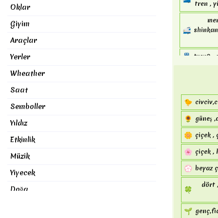
tren , y
Oklar
mer
Giyim
🚅
shinkan
Araçlar
🚆
Yerler
tren2 , 
🚇
Wheather
metro ,
🚈
Saat
ışık rail
🐤
civciv,c
🚉
Semboller
tren , i
🌻
güneş ,
🚊
Yıldız
tramvay
🌼
çiçek , 
🚝
Etkinlik
araç , 
🌸
çiçek , 
🚞
Müzik
dağ tren
💮
beyaz ç
Yiyecek
trol
🚋
dört 
Doğa
🍀
🚌
araç , 
Nesneler
🌱
genç,fi
🚍
otobüs 