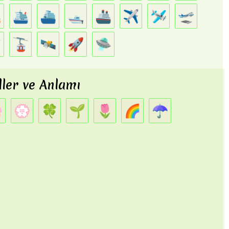

🛳️
⛴️
🛥️
🚢
✈️
🛩️
🛫

🚡
🛰️
🚀
🛸
ler ve Anlamı

💮
🍀
🌱
🌷
🌈
☂️