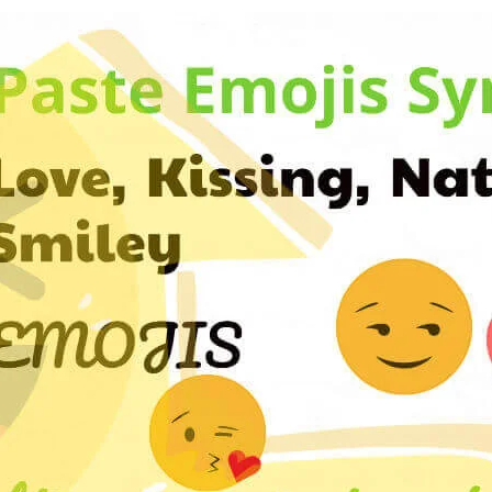
kano - Emoji
knesi , tekne - Emoji
gemi , yolcu gemisi - Emoji
tekne , feribot - Emoji
 motorlu tekne , motorbot - Emoji
ekne , yolcu - Emoji
çak - Emoji
çak , küçük uçak - Emoji
, kalkış , kalkışlar , uçak , uçak
kalkışı , giriş - Emoji
ış , uçak , gelenler , uçak , gelen ,
iniş , inen uçak - Emoji
elikopter - Emoji
sma demiryolu , demiryolu ,