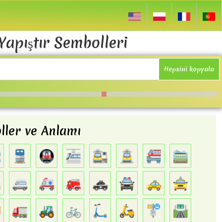
Yapıştır Sembolleri
Hepsini kopyala
ller ve Anlamı

🚆
🚇
🚈
🚉
🚊
🚝
🚞

🚐
🚑
🚒
🚓
🚔
🚕
🚖

🚛
🚜
🚲
🛴
🛵
🚏
🛣️