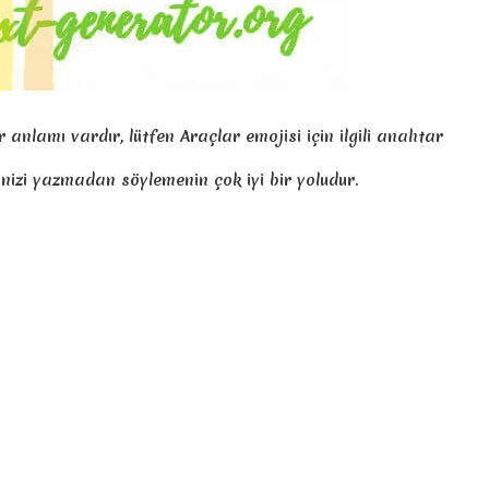
 anlamı vardır, lütfen Araçlar emojisi için ilgili anahtar
lerinizi yazmadan söylemenin çok iyi bir yoludur.
ekir, bundan sonra emojilerin metin kutusu klavyesine
şimdi Facebook, Instagram, Twitter veya başka bir metin
mojiyi buradan kopyalayıp yapıştırmalıyım?
siniz. Ayrıca bu web sitesini Fransızca, Lehçe, Türkçe,
yıp yapıştırarak çalışıp çalışmayacağını bilemiyoruz.
bir sorun varsa, iletişim sayfasına giderek geliştiriciyle