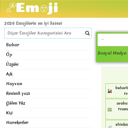
2026 Emojilerin en iyi listesi
Bahar
Sosyal Medya 
Öp
Üzgün
Aşk
Hayvan
buharlı
🚂
Resimli yazı
tr
Gülen Yüz
araba 
🚃
tramv
Kişi
Hareketler
shinkan
🚄