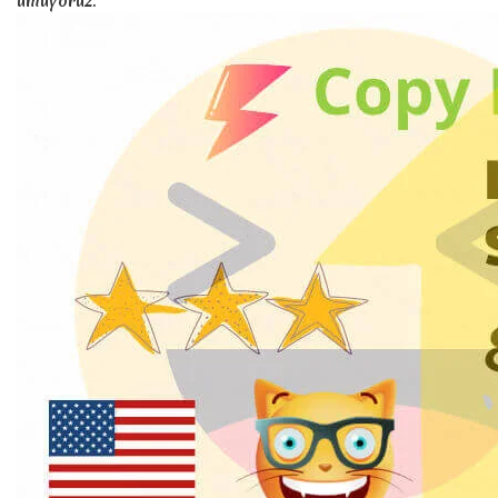
umuyoruz.
🛶
tekne , 
🚤
sürat te
🛳️
yolcu , 
⛴️
yolcu , 
🛥️
tekne ,
🚢
gemi , t
✈️
uçak , u
🛩️
uçak , u
uçak 
🛫
uçak var
🛬
🚁
araç , h
a