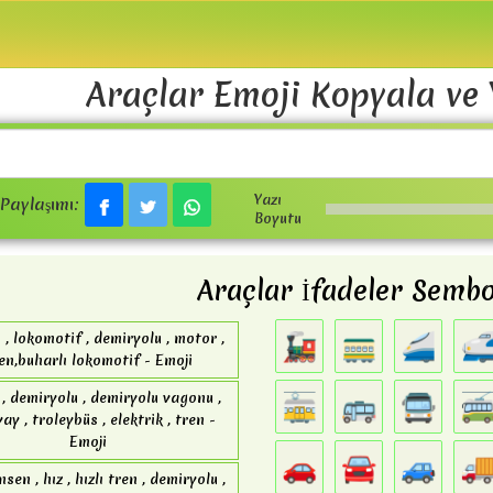
Araçlar Emoji Kopyala ve 
Yazı
Paylaşımı:
Boyutu
Araçlar İfadeler Sembo
🚂
🚃
🚄

 , lokomotif , demiryolu , motor ,
en,buharlı lokomotif - Emoji
🚋
🚌
🚍

, demiryolu , demiryolu vagonu ,
ay , troleybüs , elektrik , tren -
Emoji
🚗
🚘
🚙

sen , hız , hızlı tren , demiryolu ,