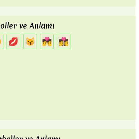
ller ve Anlamı

💋
😽
💏
👩‍❤️‍💋‍👩