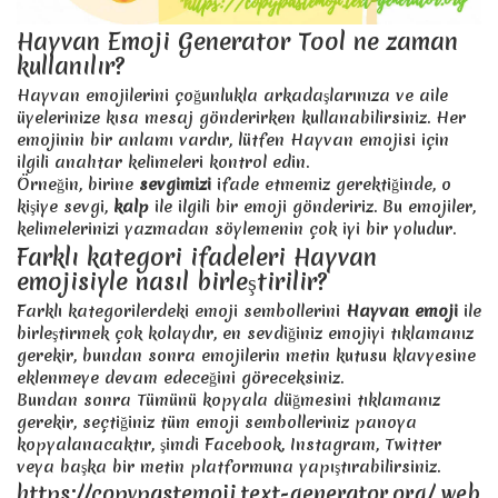
🦋
böcek , güzel , kelebek - Emoji
Hayvan Emoji Generator Tool ne zaman
kullanılır?
🐛
hata , böcek - Emoji
Hayvan emojilerini çoğunlukla arkadaşlarınıza ve aile
🐜
karınca , böcek - Emoji
üyelerinize kısa mesaj gönderirken kullanabilirsiniz. Her
🐝
emojinin bir anlamı vardır, lütfen Hayvan emojisi için
bal arısı , böcek , arı - Emoji
ilgili anahtar kelimeleri kontrol edin.
böcek , uğur böceği , uğur böceği , uğur böceği , böcek -
Örneğin, birine
sevgimizi
ifade etmemiz gerektiğinde, o
🐞
Emoji
kişiye sevgi,
kalp
ile ilgili bir emoji göndeririz. Bu emojiler,
kelimelerinizi yazmadan söylemenin çok iyi bir yoludur.
🕷️
örümcek , böcek - Emoji
Farklı kategori ifadeleri Hayvan
🕸️
örümcek , ağ, örümcek ağı - Emoji
emojisiyle nasıl birleştirilir?
Farklı kategorilerdeki emoji sembollerini
Hayvan emoji
ile
birleştirmek çok kolaydır, en sevdiğiniz emojiyi tıklamanız
gerekir, bundan sonra emojilerin metin kutusu klavyesine
eklenmeye devam edeceğini göreceksiniz.
Bundan sonra Tümünü kopyala düğmesini tıklamanız
gerekir, seçtiğiniz tüm emoji sembolleriniz panoya
kopyalanacaktır, şimdi Facebook, Instagram, Twitter
veya başka bir metin platformuna yapıştırabilirsiniz.
https://copypastemoji.text-generator.org/ web