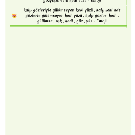
gözyaşlarıyla kedi yüzü - Emoji
kalp gözleriyle gülümseyen kedi yüzü , kalp şeklinde
😻
gözlerle gülümseyen kedi yüzü , kalp gözleri kedi ,
gülümse , aşk , kedi , göz , yüz - Emoji
yüz , sırıtıcı kedi , gülümse , alaycı bir gülümsemeyle
😼
kedi yüzü , kedi , ironik , alaycı - Emoji
kedi suratını kapalı gözlerle öpmek , öpücük , göz , kedi
😽
öpmek , yüz , kedi , öpüşen kedi suratı - Emoji
kedi , yüz , yorgun kedi yüzü , yorgun , oh , çığlık kedi ,
🙀
şaşırmış - Emoji
üzgün , yüz , gözyaşı , ağlayan kedi yüzü , ağla , kedi -
😿
Emoji
somurtkan kedi yüzü , somurtkan, kedi , somurtkan kedi
😾
, yüz - Emoji
kötü maymun görme , kötü görme , kötülük , bakın ,
🙈
maymun , yasak , yüz ,see-no-kötü maymun - Emoji
duymak , kötü maymun duyma , yasak , kötülük , kötü
🙉
duyma , maymun-duymayan maymun , maymun , yüz -
Emoji