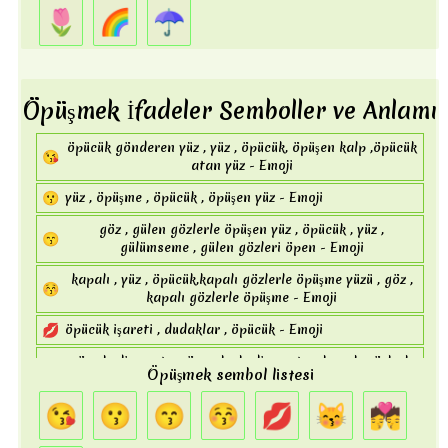
🐿️
sincap , sincap - Emoji
🌷
🌈
☂️
🦔
kirpi , dikenli - Emoji
🦇
vampir , yarasa - Emoji
🐻
Öpüşmek İfadeler Semboller ve Anlamı
ayı , ayı yüzü , yüz - Emoji
🐨
ayı , koala - Emoji
öpücük gönderen yüz , yüz , öpücük, öpüşen kalp ,öpücük
😘
atan yüz - Emoji
🐼
panda , yüz , panda yüzü - Emoji
😗
yüz , öpüşme , öpücük , öpüşen yüz - Emoji
🐾
ayaklar , pençe , print , pençe izleri - Emoji
göz , gülen gözlerle öpüşen yüz , öpücük , yüz ,
🦃
kuş , türkiye - Emoji
😙
gülümseme , gülen gözleri öpen - Emoji
🐔
kuş , tavuk - Emoji
kapalı , yüz , öpücük,kapalı gözlerle öpüşme yüzü , göz ,
😚
🐓
kuş , horoz - Emoji
kapalı gözlerle öpüşme - Emoji
tarama , yumurtadan çıkan civciv , civciv , kuş , bebeğim
💋
öpücük işareti , dudaklar , öpücük - Emoji
🐣
- Emoji
göz , kedi suratını öpmek , kedi suratını kapalı gözlerle
😽
Öpüşmek sembol listesi
🐤
kuş , civciv , civciv , bebeğim - Emoji
öpmek , kedi , yüz , öpücük , kedi öpmek - Emoji
😘
😗
😙
😚
💋
😽
💏
öne bakan civciv , öne bakan civciv , civciv , bebeğim ,
💏
öpüşme - Emoji
🐥
yumurtadan çıkmış civciv , kuş - Emoji
👩‍❤️‍💋‍👩
öpüşen kadın - Emoji