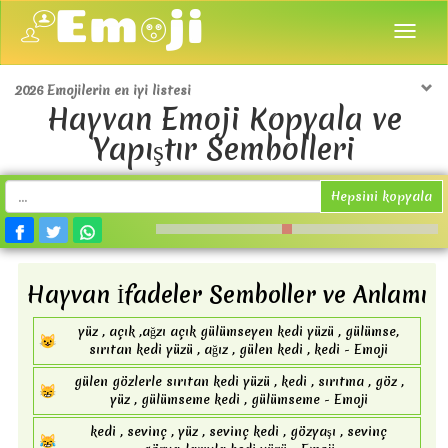
2026 Emojilerin en iyi listesi
Hayvan Emoji Kopyala ve
Yapıştır Sembolleri
Hepsini kopyala
Hayvan İfadeler Semboller ve Anlamı
yüz , açık ,ağzı açık gülümseyen kedi yüzü , gülümse,
😺
sırıtan kedi yüzü , ağız , gülen kedi , kedi - Emoji
gülen gözlerle sırıtan kedi yüzü , kedi , sırıtma , göz ,
😸
yüz , gülümseme kedi , gülümseme - Emoji
kedi , sevinç , yüz , sevinç kedi , gözyaşı , sevinç
😹