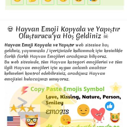
🦖
T Rex , Tyrannosaurus Rex , t rex , t-rex - Emoji
🐳
balina , yüz , gevezelik eden balina , - Emoji
🐋
balina , balina2 - Emoji
💀 Hayvan Emoji Kopyala ve Yapıştır
Oluşturucu'ya Hoş Geldiniz ☠
🐬
flipper , yunus - Emoji
🐟
Hayvan Emoji Kopyala ve Yapıştır
zodyak , Balık , balık - Emoji
web sitesine hoş
geldiniz, yayınınızda / içeriğinizde kullanmak için kesinlikle
🐠
tropikal , balık , tropikal balık - Emoji
farklı farklı Hayvan Emojileri aradığınızı biliyoruz.
Bu web sitesinde, tüm Hayvan kategori emojilerini ve tüm
🐡
balık , balon balığı - Emoji
ilgili Hayvan emojileri için uygun anlamlı anahtar
🦈
köpekbalığı , balık - Emoji
kelimeleri kontrol edebilirsiniz, aradığınız Hayvan
emojisini bulacağınızı umuyoruz.
🐙
ahtapot - Emoji
🐚
spiral , spiral kabuk , kabuk - Emoji
🦀
zodyak , Yengeç , yengeç - Emoji
🦐
karides , gıda , küçük , kabuklu deniz ürünleri - Emoji
🦑
kalamar , gıda , molusc - Emoji
🐌
salyangoz - Emoji