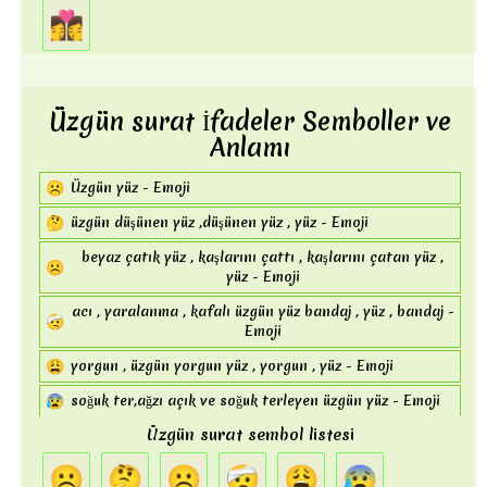
🐦
kuş - Emoji
👩‍❤️‍💋‍👩
🐧
kuş , penguen - Emoji
🕊️
barış , uçmak , barış güvercini , güvercin , kuş - Emoji
Üzgün ​​surat İfadeler Semboller ve
🦅
kartal , kuş - Emoji
Anlamı
🦆
ördek , kuş - Emoji
🦉
☹
kuş , bilge , baykuş - Emoji
Üzgün yüz - Emoji
🐸
🤔
kurbağa yüzü , yüz , kurbağa - Emoji
üzgün düşünen yüz ,düşünen yüz , yüz - Emoji
🐊
timsah - Emoji
beyaz çatık yüz , kaşlarını çattı , kaşlarını çatan yüz ,
☹️
yüz - Emoji
🐢
terrapin , kaplumbağa , kaplumbağa - Emoji
acı , yaralanma , kafalı üzgün yüz bandaj , yüz , bandaj -
🤕
🦎
kertenkele , sürüngen - Emoji
Emoji
🐍
yılan , Ophiuchus , yılan , zodyak , taşıyıcı - Emoji
😩
yorgun , üzgün yorgun yüz , yorgun , yüz - Emoji
🐲
ejderha , peri masalı , ejderha yüzü , yüz - Emoji
😰
soğuk ter,ağzı açık ve soğuk terleyen üzgün yüz - Emoji
🐉
peri masalı , ejderha - Emoji
Üzgün ​​surat sembol listesi
brontosaurus , brachiosaurus , diplodocus , sauropod -
☹
🤔
☹️
🤕
😩
😰
🦕
Emoji