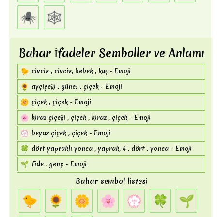
🐑
koyun , koyun , kadın - Emoji
🕷️
🕸️
🐐
zodyak , keçi , Oğlak burcu - Emoji
🐪
kambur , tek hörgüçlü , deve , tek hörgüçlü deve - Emoji
Bahar İfadeler Semboller ve Anlamı
bakteri , kambur , deve , iki hörgüçlü deve , iki yüzlü
🐫
deve - Emoji
🐤
civciv , civciv, bebek , kuş - Emoji
🦒
zürafa yüzü , noktalar , zürafa - Emoji
🌻
ayçiçeği , güneş , çiçek - Emoji
🐘
fil - Emoji
🌼
çiçek , çiçek - Emoji
🦏
rhinoceros - Emoji
🌸
kiraz çiçeği , çiçek , kiraz , çiçek - Emoji
🐭
fare , fare yüzü , yüz - Emoji
💮
beyaz çiçek , çiçek - Emoji
🐁
fare , mouse2 - Emoji
🍀
dört yapraklı yonca , yaprak, 4 , dört , yonca - Emoji
🐀
rat - Emoji
🌱
fide , genç - Emoji
🐹
hamster yüzü , yüz , pet , hamster - Emoji
🌷
lale , çiçek - Emoji
Bahar sembol listesi
🐰
tavşan , pet , tavşan , yüz , tavşan yüzü - Emoji
🌈
gökkuşağı , yağmur - Emoji
🐤
🌻
🌼
🌸
💮
🍀
🌱
🐇
tavşan , rabbit2 , tavşan , pet - Emoji
☂️
giyim , yağmur,şemsiye - Emoji