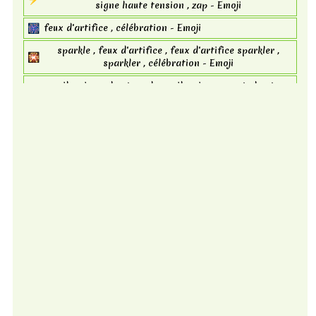
signe haute tension , zap - Emoji
🎆
feux d'artifice , célébration - Emoji
sparkle , feux d'artifice , feux d'artifice sparkler ,
🎇
sparkler , célébration - Emoji
silencieux , haut-parleur, silencieux , muet , haut-
🔇
parleur muet ,haut-parleur avec trait d'annulation -
Emoji
🔈
haut-parleur , doux , haut-parleur faible volume - Emoji
moyen , haut-parleur volume moyen , haut-parleur avec
🔉
une onde sonore , son - Emoji
haut-parleur avec trois ondes sonores , son fort , fort
🔊
, haut-parleur haut volume - Emoji
cloche , silencieux , silencieux , cloche avec barre
🔕
oblique , cloche avec coup d'annulation , interdit , pas
de cloche , muet - Emoji
🔒
verrouillé , fermé , verrouiller - Emoji
ouvert , déverrouiller , verrouiller ,ouvrir la serrure ,
🔓
déverrouillé - Emoji