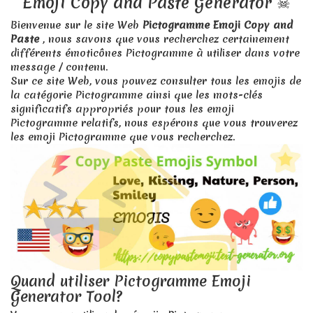
Emoji Copy and Paste Generator ☠
🖤
mal , coeur noir , noir , méchant - Emoji
Bienvenue sur le site Web
Pictogramme Emoji Copy and
💟
décoration coeur , coeur - Emoji
Paste
, nous savons que vous recherchez certainement
différents émoticônes Pictogramme à utiliser dans votre
💍
ring , diamant - Emoji
message / contenu.
💎
bijou , gemme , pierre gemme , diamant - Emoji
Sur ce site Web, vous pouvez consulter tous les emojis de
la catégorie Pictogramme ainsi que les mots-clés
💐
bouquet , fleur - Emoji
significatifs appropriés pour tous les emoji
Pictogramme relatifs, nous espérons que vous trouverez
💒
romance, chapelle , mariage - Emoji
les emoji Pictogramme que vous recherchez.
Quand utiliser Pictogramme Emoji
Generator Tool?