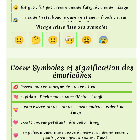
cellule , telephone , téléphone , mobile , off , téléphone
📴
😩
fatigué , fatigué , triste visage fatigué , visage - Emoji
mobile éteint - Emoji
visage triste, bouche ouverte et sueur froide , sueur
emblème du trident , navire , trident , tool , emblème ,
😰
🔱
froide - Emoji
ancre - Emoji
Visage triste liste des symboles
ℹ️
information , i , source d'information - Emoji
☹
🤔
☹️
🤕
😩
😰
encerclé M , m , cercle , lettre majuscule latine m
Ⓜ️
encerclée - Emoji
parking , Bouton P , négatif au carré majuscule latine p
🅿️
Coeur Symboles et signification des
- Emoji
émoticônes
💋
lèvres, baiser ,marque de baiser - Emoji
💘
cupidon , flèche,coeur avec flèche - Emoji
coeur avec ruban , ruban , coeur cadeau , valentine -
💝
Emoji
💖
excité , coeur pétillant , étincelle - Emoji
impulsion cardiaque , excité , nerveux , grandissant ,
💗
pouls , cœur grandissant - Emoji