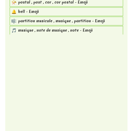
📯
postal , post , cor , cor postal - Emoji
🔔
bell - Emoji
🎼
partition musicale , musique , partition - Emoji
🎵
musique , note de musique , note - Emoji
notes de musique , plusieurs notes de musique , notes ,
🎶
musique , note - Emoji
studio, microphone , micro , musique ,microphone de
🎙️
studio - Emoji
🎚️
musique , niveau ,curseur de niveau , curseur - Emoji
musique, boutons , contrôle ,boutons de commande -
🎛️
Emoji
🎧
casque , casque , écouteur - Emoji
📻
radio , video - Emoji
🎷
instrument , saxophone , sax , music - Emoji
🎸
music ,guitare , instrument - Emoji
musique , clavier musical , clavier , instrument , piano -