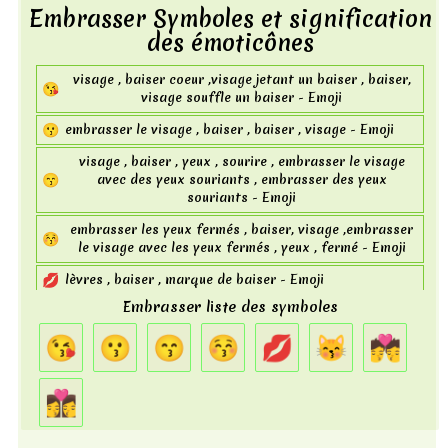
Embrasser Symboles et signification
des émoticônes
visage , baiser coeur ,visage jetant un baiser , baiser,
😘
visage souffle un baiser - Emoji
😗
embrasser le visage , baiser , baiser , visage - Emoji
visage , baiser , yeux , sourire , embrasser le visage
😙
avec des yeux souriants , embrasser des yeux
souriants - Emoji
embrasser les yeux fermés , baiser, visage ,embrasser
😚
le visage avec les yeux fermés , yeux , fermé - Emoji
💋
lèvres , baiser , marque de baiser - Emoji
Embrasser liste des symboles
oeil , baiser le chat , baiser , chat , baiser le visage de
😽
chat , visage , embrasser le visage de chat avec les
😘
😗
😙
😚
💋
😽
💏
yeux fermés - Emoji
💏
kissing - Emoji
👩‍❤️‍💋‍👩
👩‍❤️‍💋‍👩
woman kissing - Emoji