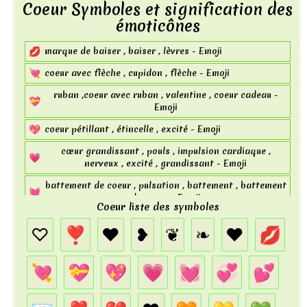
Coeur Symboles et signification des
émoticônes
💋
marque de baiser , baiser , lèvres - Emoji
💘
coeur avec flèche , cupidon , flèche - Emoji
ruban ,coeur avec ruban , valentine , coeur cadeau -
💝
Emoji
💖
coeur pétillant , étincelle , excité - Emoji
cœur grandissant , pouls , impulsion cardiaque ,
💗
nerveux , excité , grandissant - Emoji
battement de coeur , pulsation , battement , battement
💓
de coeur - Emoji
Coeur liste des symboles
💞
cœurs tournants , tournant - Emoji
♡
❣
❤
❥
❦
❧
♥
💋
💕
deux coeurs , amour - Emoji
💌
lettre , coeur , mail, amour ,lettre d'amour - Emoji
💘
💝
💖
💗
💓
💞
💕
exclamation , exclamation coeur lourd , marque ,
❣️
ponctuation,ornement de point d'exclamation coeur