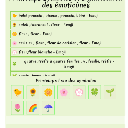
des émoticônes
📷
video , camera - Emoji
🐤
bébé poussin , oiseau , poussin, bébé - Emoji
video , appareil photo , appareil photo avec flash ,
📸
flash - Emoji
🌻
soleil ,tournesol , fleur - Emoji
📹
caméra vidéo , vidéo , appareil photo - Emoji
🌼
fleur , fleur - Emoji
📼
bande , vidéocassette , vhs , vidéo - Emoji
🌸
cerisier , fleur , fleur de cerisier , fleur - Emoji
𝄡
symbole musical clé en do - Emoji
💮
fleur,fleur blanche - Emoji
🎼
partition musicale - Emoji
quatre ,trèfle à quatre feuilles , 4 , feuille, trèfle -
🍀
Emoji
🌱
semis , jeune - Emoji
Printemps liste des symboles
🌷
fleur,tulipe - Emoji
🐤
🌻
🌼
🌸
💮
🍀
🌱
🌈
rainbow , rain - Emoji
☂️
parapluie , pluie, vêtements - Emoji
🌷
🌈
☂️