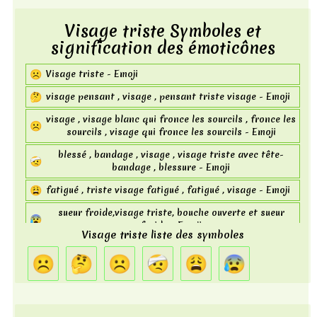
Visage triste Symboles et
signification des émoticônes
☹
Visage triste - Emoji
🤔
visage pensant , visage , pensant triste visage - Emoji
visage , visage blanc qui fronce les sourcils , fronce les
☹️
sourcils , visage qui fronce les sourcils - Emoji
blessé , bandage , visage , visage triste avec tête-
🤕
bandage , blessure - Emoji
😩
fatigué , triste visage fatigué , fatigué , visage - Emoji
sueur froide,visage triste, bouche ouverte et sueur
😰
froide - Emoji
Visage triste liste des symboles
☹
🤔
☹️
🤕
😩
😰