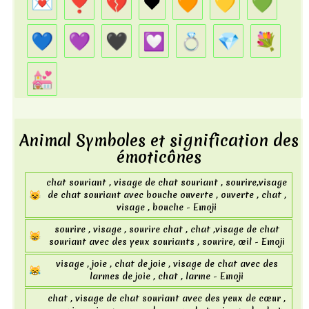
💌
❣️
💔
❤️
🧡
💛
💚
lourd - Emoji
💔
coeur brisé , cassé , briser - Emoji
💙
💜
🖤
💟
💍
💎
💐
❤️
lourd coeur noir , coeur rouge , coeur - Emoji
🧡
coeur orange , orange - Emoji
💒
💛
jaune , coeur jaune - Emoji
💚
coeur vert , vert - Emoji
💙
Animal Symboles et signification des
bleu , coeur bleu - Emoji
émoticônes
💜
violet , coeur violet - Emoji
🖤
noir , mal , méchant , coeur noir - Emoji
chat souriant , visage de chat souriant , sourire,visage
😺
de chat souriant avec bouche ouverte , ouverte , chat ,
💟
coeur , décoration coeur - Emoji
visage , bouche - Emoji
💍
diamant , ring - Emoji
sourire , visage , sourire chat , chat ,visage de chat
😸
souriant avec des yeux souriants , sourire, œil - Emoji
💎
diamant , pierre gemme , bijou , gemme - Emoji
visage , joie , chat de joie , visage de chat avec des
💐
bouquet , fleur - Emoji
😹
larmes de joie , chat , larme - Emoji
💒
chapelle , mariage , romance - Emoji
chat , visage de chat souriant avec des yeux de cœur ,