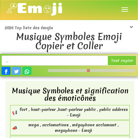
2026 Top liste des émojis
Musique Symboles Emoji
Copier et Coller
Tout copier
Musique Symboles et signification
des émoticônes
fort , haut-parleur ,haut-parleur public , public address
📢
- Emoji
mega , acclamations , mégaphone acclamant ,
📣
megaphone - Emoji