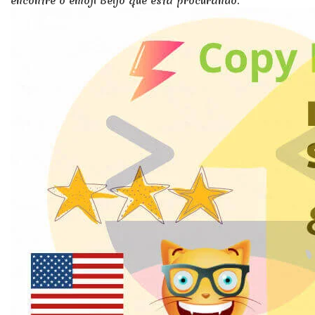
encontre o emoji Beijo que está procurando.
c
exclam
❣️
pesado
💔
coração
cor
❤️
🧡
coração
💛
amarelo
💚
verde ,
💙
azul , 
💜
coração
🖤
preto ,
💟
decoraç
💍
anel , 