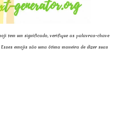
ji tem um significado, verifique as palavras-chave
. Esses emojis são uma ótima maneira de dizer suas
 favorito, depois disso você verá que os emojis continuarão
rea de transferência, agora você pode colá-lo no
iar e colar o emoji daqui.
ordo com sua intenção. Além disso, você pode ver este site
ojis funcionarão copiando e colando em todos os