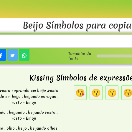
Beijo Símbolos para copia
Tamanho da
fonte
Kissing Símbolos de expressõe
😘
😗
😙

, rosto soprando um beijo ,rosto
do um beijo , beijando coração ,
rosto - Emoji
ndo , beijando , beijando rosto ,
rosto - Emoji
so , olho , beijo , beijando olhos