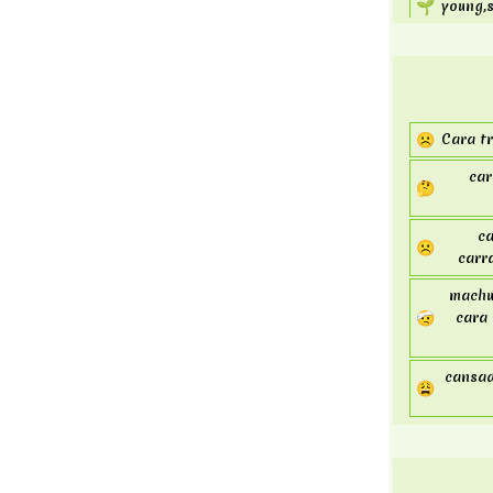
🌱
young,s
Número
🌷
flower,
Bureau
🌈
rain,ra
Moeda
☂️
rain,um
Pontuação
☹
Cara tr
Parênteses
car
🤔
ca
☹️
carr
machuc
🤕
cara
cansad
😩
cara tr
😰