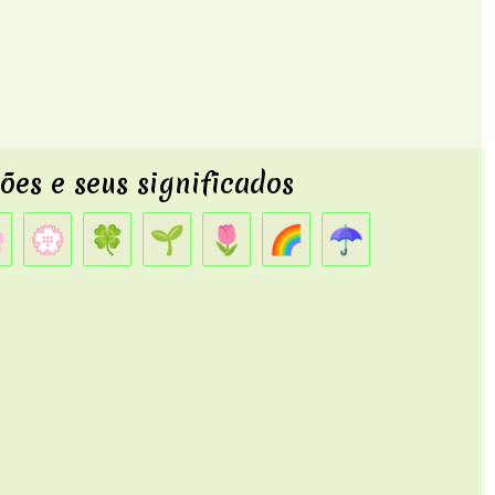
es e seus significados

💮
🍀
🌱
🌷
🌈
☂️