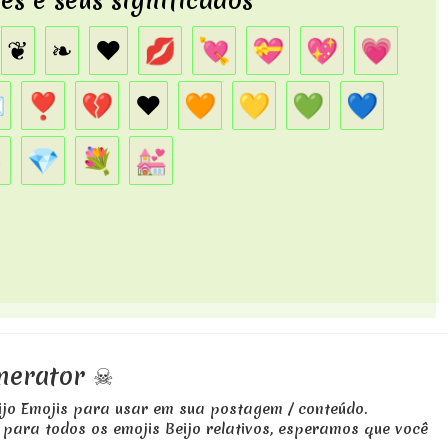
s e seus significados
❦
❧
♥
💋
💘
💝
💖
💗

❣️
💔
❤️
🧡
💛
💚
💙

💎
💐
💒
enerator ☠
ijo Emojis para usar em sua postagem / conteúdo.
 para todos os emojis Beijo relativos, esperamos que você