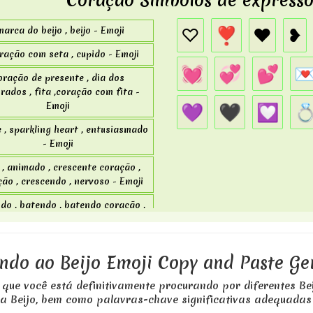
Coração Símbolos de expressõe
♡
❣
❤
❥
marca do beijo , beijo - Emoji
ração com seta , cupido - Emoji
💓
💞
💕

oração de presente , dia dos
ados , fita ,coração com fita -
💜
🖤
💟

Emoji
 , sparkling heart , entusiasmado
- Emoji
 , animado , crescente coração ,
ção , crescendo , nervoso - Emoji
do , batendo , batendo coração ,
batimento cardíaco - Emoji
ndo , revolvendo corações - Emoji
ndo ao Beijo Emoji Copy and Paste G
rts , love - Emoji
 que você está definitivamente procurando por diferentes Be
, letter ,love letter , mail, love -
ria Beijo, bem como palavras-chave significativas adequadas
Emoji