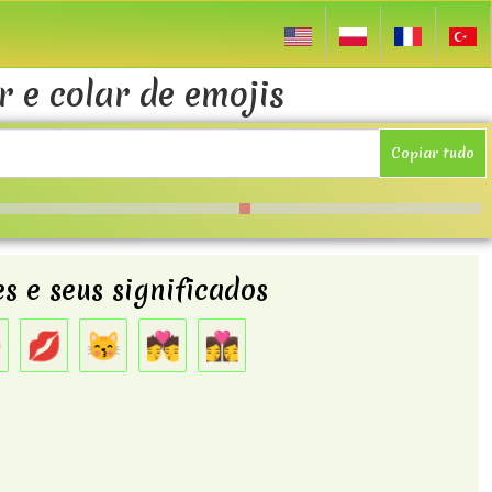
r e colar de emojis
Copiar tudo
s e seus significados

💋
😽
💏
👩‍❤️‍💋‍👩