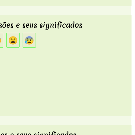
sões e seus significados

😩
😰