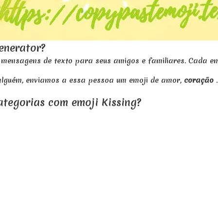
pedra preciosa , gema , diamante -
Emoji
 flor - Emoji
enerator?
, casamento , capela - Emoji
 mensagens de texto para seus amigos e familiares. Cada emo
alguém, enviamos a essa pessoa um emoji de amor,
coração
tegorias com emoji Kissing?
emoji Kissing
é muito fácil, você precisa clicar no seu emoji
mbolo de todos os emojis selecionados será copiado para a á
a de texto.
.org/ é diferente de outro site, por que devo cop
ificados, portanto, você poderá escolher o emoji certo de ac
dos os dispositivos móveis e desktop?
s alguns dispositivos, então não podemos dizer se esses em