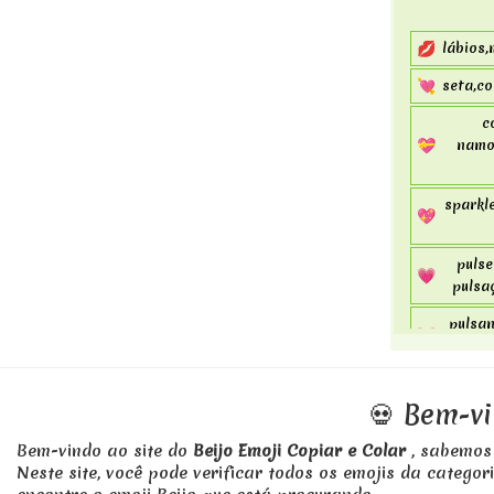
💋
lábios,
💘
seta,co
c
💝
namor
sparkle
💖
pulse
💗
pulsa
pulsan
💓
💞
revolve
💀 Bem-vi
💕
two hea
Bem-vindo ao site do
Beijo Emoji Copiar e Colar
, sabemos
heart 
💌
Neste site, você pode verificar todos os emojis da catego