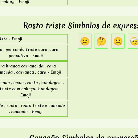
eedling - Emoji
tulip - Emoji
inbow - Emoji
Rosto triste Símbolos de expres
brella , clothing - Emoji
☹
🤔
☹️

iste - Emoji
a , pensando triste cara ,cara
pensativa - Emoji
ra branca carrancuda , cara
ancuda , carranca , cara - Emoji
ado , lesão , rosto , bandagem ,
 triste com cabeça- bandagem -
Emoji
o , rosto , rosto triste e cansado
, cansado - Emoji
iste com boca aberta e suor frio ,
suor frio - Emoji