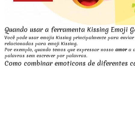
jóia , 
💎
💐
buquê ,
Quando usar a ferramenta Kissing Emoji G
💒
romance
Você pode usar emojis Kissing principalmente para enviar
relacionadas para emoji Kissing.
Por exemplo, quando temos que expressar nosso
amor
a 
palavras sem escrever por palavras.
Como combinar emoticons de diferentes ca
Combinar símbolos de emoji de diferentes categorias com
a ser adicionados ao teclado da caixa de texto.
Depois disso, você deve clicar no botão Copiar tudo, o sí
Facebook, Instagram, Twitter ou qualquer outra plataform
Como o site https://copypastemoji.text-generator
Neste site, todos os emojis foram atribuídos com seus sign
em francês, polonês, turco, versão em português.
Esses emojis e símbolos são compatíveis com to
Esses símbolos de emoji foram testados por nós em apena
dispositivos.