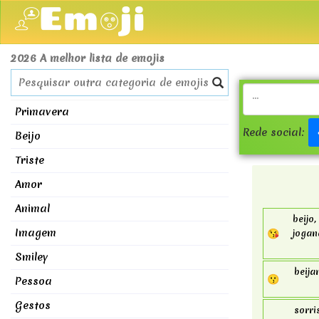
2026 A melhor lista de emojis
Primavera
Rede social:
Beijo
Triste
Amor
Animal
beijo
Imagem
😘
jogan
Smiley
beija
😗
Pessoa
Gestos
sorri