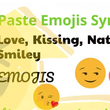
oração pesado exclamação ,
ação , pontuação, marca ,coração
 ornamento ponto de exclamação
- Emoji
 partido , quebrado - Emoji
ação , coração negro pesado ,
coração vermelho - Emoji
 laranja , laranja - Emoji
 , coração amarelo - Emoji
 coração verde - Emoji
coração azul - Emoji
 roxo , roxo - Emoji
 mau , mal , coração negro - Emoji
ão de coração , coração - Emoji
diamante - Emoji