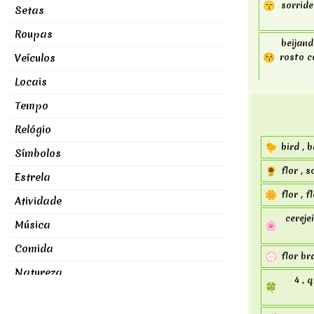
😙
sorride
Setas
Roupas
beijand
😚
Veículos
rosto c
Locais
💋
marca de
Tempo
beijan
Relógio
beijando
😽
🐤
bird , 
cara d
Símbolos
🌻
flor , s
Estrela
💏
beijand
🌼
flor , f
Atividade
👩‍❤️‍💋‍👩
mulher 
cerejei
Música
🌸
Comida
💮
flor br
Natureza
4 , 
🍀
Objetos